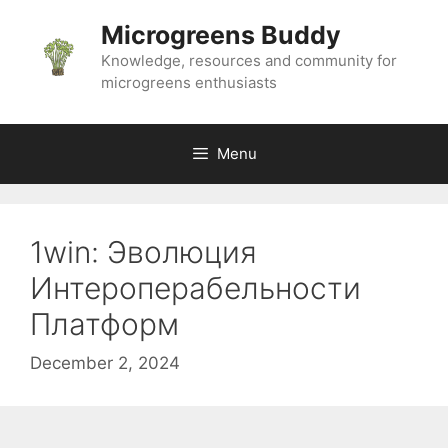
Skip
Microgreens Buddy
to
content
Knowledge, resources and community for
microgreens enthusiasts
Menu
1win: Эволюция
Интероперабельности
Платформ
December 2, 2024