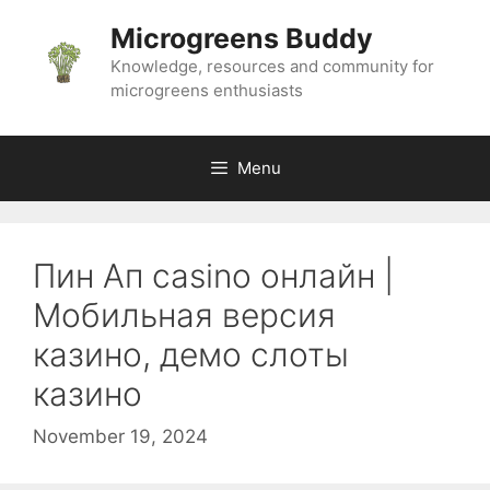
Skip
Microgreens Buddy
to
content
Knowledge, resources and community for
microgreens enthusiasts
Menu
Пин Ап casino онлайн |
Мобильная версия
казино, демо слоты
казино
November 19, 2024